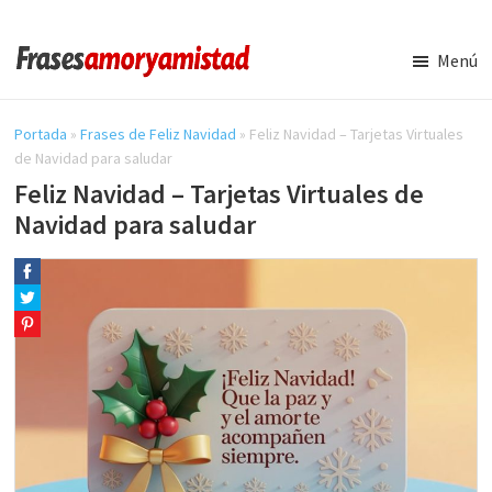
Saltar
Saltar
al
a
Menú
contenido
la
Frases
Amor
principal
barra
y
Portada
»
Frases de Feliz Navidad
»
Feliz Navidad – Tarjetas Virtuales
lateral
Amistad
de Navidad para saludar
principal
Feliz Navidad – Tarjetas Virtuales de
Navidad para saludar