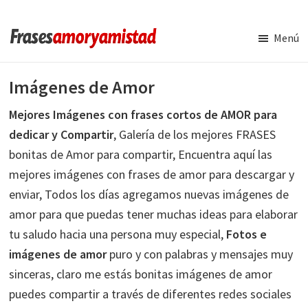
Saltar
Saltar
al
a
Menú
contenido
la
Frases
Amor
principal
barra
y
Imágenes de Amor
lateral
Amistad
principal
Mejores Imágenes con frases cortos de AMOR para
dedicar y Compartir
, Galería de los mejores FRASES
bonitas de Amor para compartir, Encuentra aquí las
mejores imágenes con frases de amor para descargar y
enviar, Todos los días agregamos nuevas imágenes de
amor para que puedas tener muchas ideas para elaborar
tu saludo hacia una persona muy especial,
Fotos e
imágenes de amor
puro y con palabras y mensajes muy
sinceras, claro me estás bonitas imágenes de amor
puedes compartir a través de diferentes redes sociales