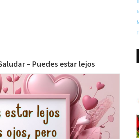
I
I
M
T
Saludar – Puedes estar lejos