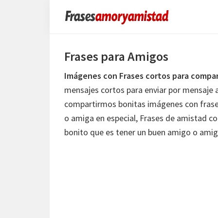
Saltar
Saltar
Saltar
a
al
a
Frases
la
contenido
la
Amor
y
navegación
principal
barra
Frases para Amigos
Amistad
principal
lateral
Imágenes con Frases cortos para compar
principal
mensajes cortos para enviar por mensaje 
compartirmos bonitas imágenes con frases
o amiga en especial, Frases de amistad co
bonito que es tener un buen amigo o amig