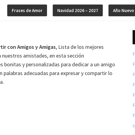
Frases de Amor
Navidad 2026 – 2027
Año Nuevo
tir con Amigos y Amigas
, Lista de los mejores
F
a nuestros amistades, en esta sección
 bonitas y personalizadas para dedicar a un amigo
F
n palabras adecuadas para expresar y compartir lo
F
a.
F
F
F
F
I