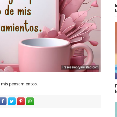
I
N
e mis pensamientos.
F
N