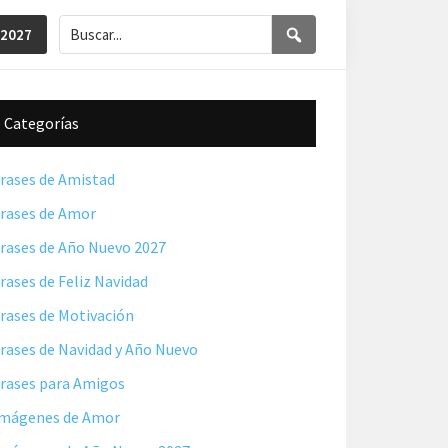
Buscar...
Buscar
 2027
Barra
Categorías
lateral
principal
rases de Amistad
rases de Amor
rases de Año Nuevo 2027
rases de Feliz Navidad
rases de Motivación
rases de Navidad y Año Nuevo
rases para Amigos
mágenes de Amor