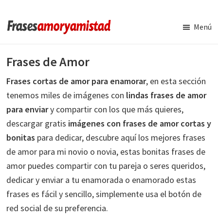
Saltar
Saltar
al
a
Menú
contenido
la
Frases
Amor
principal
barra
y
Frases de Amor
lateral
Amistad
principal
Frases cortas de amor para enamorar
, en esta sección
tenemos miles de imágenes con
lindas frases de amor
para enviar
y compartir con los que más quieres,
descargar gratis
imágenes con frases de amor cortas y
bonitas
para dedicar, descubre aquí los mejores frases
de amor para mi novio o novia, estas bonitas frases de
amor puedes compartir con tu pareja o seres queridos,
dedicar y enviar a tu enamorada o enamorado estas
frases es fácil y sencillo, simplemente usa el botón de
red social de su preferencia.