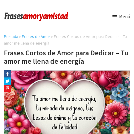
Saltar
Saltar
al
a
Menú
contenido
la
Frases
Amor
principal
barra
y
Portada
»
Frases de Amor
»
Frases Cortos de Amor para Dedicar – Tu
lateral
Amistad
amor me llena de energía
principal
Frases Cortos de Amor para Dedicar – Tu
amor me llena de energía