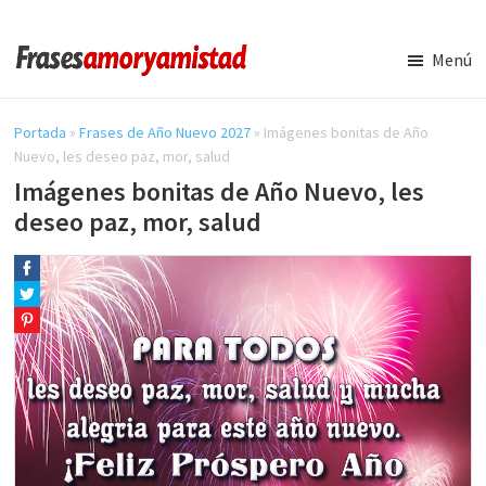
Saltar
Saltar
al
a
Menú
contenido
la
Frases
Amor
principal
barra
y
Portada
»
Frases de Año Nuevo 2027
»
Imágenes bonitas de Año
lateral
Amistad
Nuevo, les deseo paz, mor, salud
principal
Imágenes bonitas de Año Nuevo, les
deseo paz, mor, salud