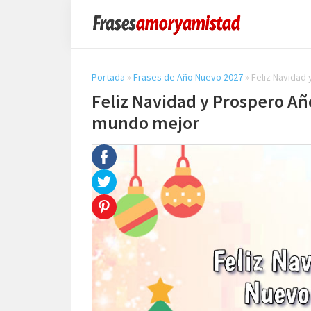
Saltar
Saltar
Saltar
a
al
a
Frases
la
contenido
la
Amor
y
navegación
principal
barra
Portada
»
Frases de Año Nuevo 2027
»
Feliz Navidad
Amistad
principal
lateral
Feliz Navidad y Prospero A
principal
mundo mejor