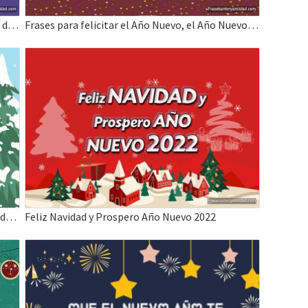
Frases cortas de fin de año, Te deseo 12 meses de prosperidad.
Frases para felicitar el Año Nuevo, el Año Nuevo te traiga tanto amor y felicidad.
Frases Cristianas de Feliz Navidad – Bendición de Dios esté contigo
Feliz Navidad y Prospero Año Nuevo 2022