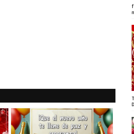
f
T
D