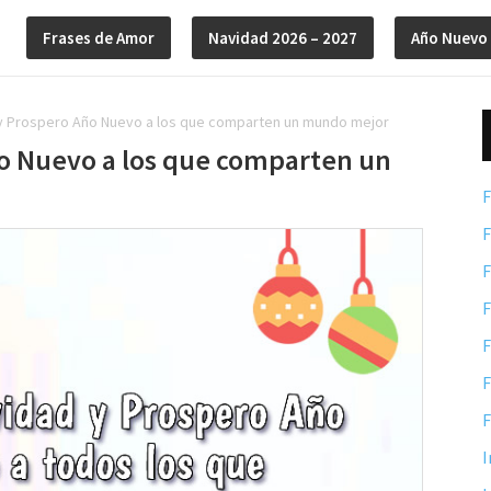
Frases de Amor
Navidad 2026 – 2027
Año Nuevo
 y Prospero Año Nuevo a los que comparten un mundo mejor
ño Nuevo a los que comparten un
F
F
F
F
F
F
F
I