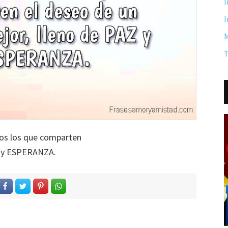
I
I
M
T
dos los que comparten
Z y ESPERANZA.