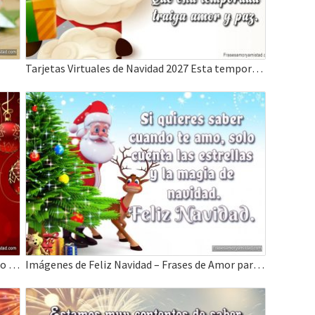
Tarjetas Virtuales de Navidad 2027 Esta temporada traiga amor y paz
Frases de navidad para felicitar, El mejor regalo en esta navidad es tu sonrisa.
Imágenes de Feliz Navidad – Frases de Amor para desear