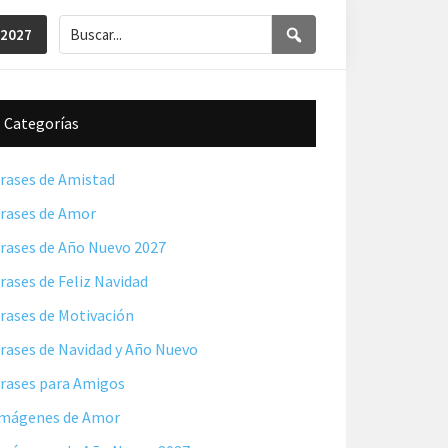
Buscar...
Buscar
 2027
Barra
Categorías
lateral
principal
rases de Amistad
rases de Amor
rases de Año Nuevo 2027
rases de Feliz Navidad
rases de Motivación
rases de Navidad y Año Nuevo
rases para Amigos
mágenes de Amor