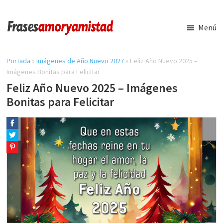
Saltar
Saltar
al
a
Menú
contenido
la
Frases
Amor
principal
barra
y
Portada
»
Imágenes de Año Nuevo 2027
»
Feliz Año Nuevo 2025 –
lateral
Amistad
Imágenes Bonitas para Felicitar
principal
Feliz Año Nuevo 2025 – Imágenes
Bonitas para Felicitar