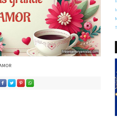
I
I
M
T
e AMOR