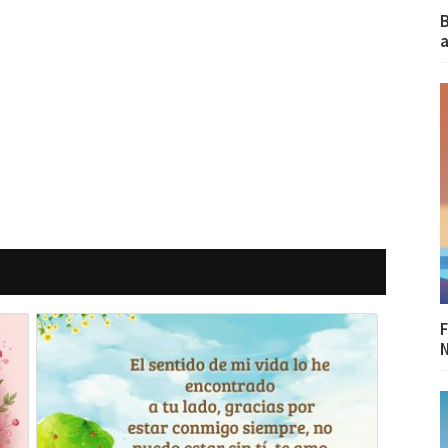
B
a
F
N