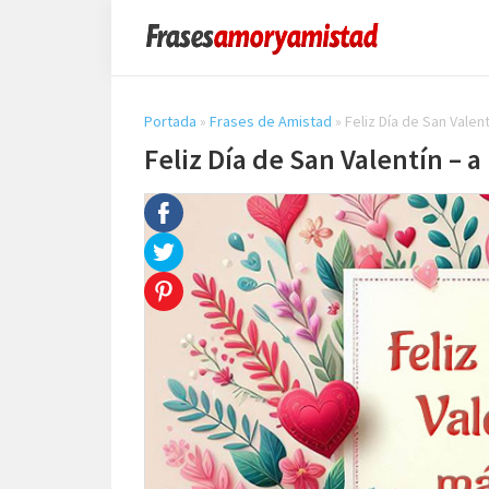
Saltar
Saltar
Saltar
a
al
a
Frases
la
contenido
la
Amor
y
navegación
principal
barra
Portada
»
Frases de Amistad
»
Feliz Día de San Valen
Amistad
principal
lateral
Feliz Día de San Valentín –
principal