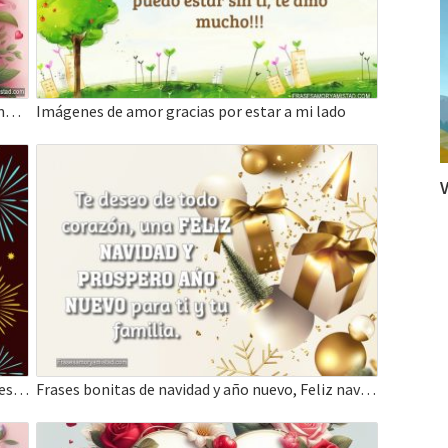
Feliz Día de San Valentín – Que tengas un hermoso día
Imágenes de amor gracias por estar a mi lado
V
Lindas frases de año nuevo, muchas bendiciones para el AÑO NUEVO.
Frases bonitas de navidad y año nuevo, Feliz navidad y año nuevo para ti y tu familia.