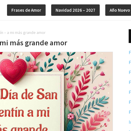
Frases de Amor
Navidad 2026 – 2027
Año Nuevo
tín – a mi más grande amor
 a mi más grande amor
F
F
F
F
F
F
F
I