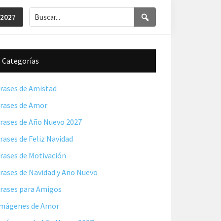
Buscar...
Buscar
 2027
Barra
Categorías
lateral
principal
rases de Amistad
rases de Amor
rases de Año Nuevo 2027
rases de Feliz Navidad
rases de Motivación
rases de Navidad y Año Nuevo
rases para Amigos
mágenes de Amor