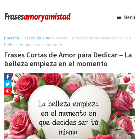
Saltar
Saltar
al
a
Menú
contenido
la
Frases
Amor
principal
barra
y
Portada
»
Frases de Amor
»
Frases Cortas de Amor para Dedicar – La
lateral
Amistad
belleza empieza en el momento
principal
Frases Cortas de Amor para Dedicar – La
belleza empieza en el momento