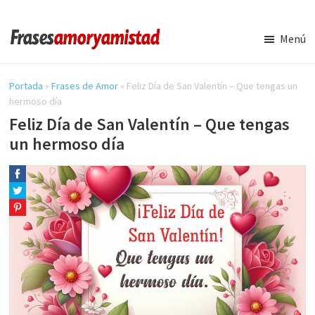
Saltar
Saltar
al
a
Menú
contenido
la
Frases
Amor
principal
barra
y
Portada
»
Frases de Amor
»
Feliz Día de San Valentín – Que tengas un
lateral
Amistad
hermoso día
principal
Feliz Día de San Valentín – Que tengas
un hermoso día