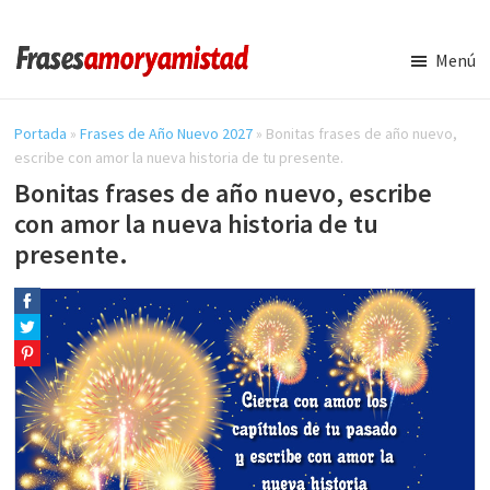
Saltar
Saltar
al
a
Menú
contenido
la
Frases
Amor
principal
barra
y
Portada
»
Frases de Año Nuevo 2027
»
Bonitas frases de año nuevo,
lateral
Amistad
escribe con amor la nueva historia de tu presente.
principal
Bonitas frases de año nuevo, escribe
con amor la nueva historia de tu
presente.