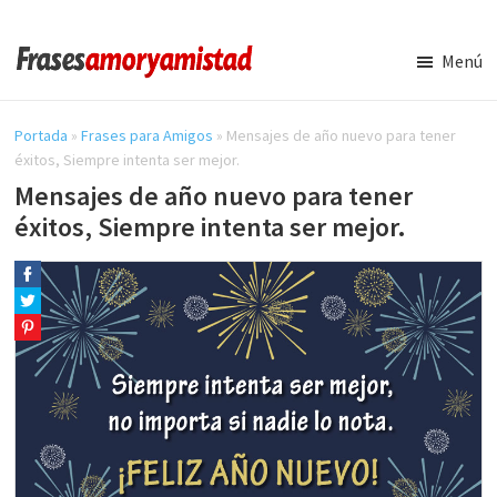
Saltar
Saltar
al
a
Menú
contenido
la
Frases
Amor
principal
barra
y
Portada
»
Frases para Amigos
»
Mensajes de año nuevo para tener
lateral
Amistad
éxitos, Siempre intenta ser mejor.
principal
Mensajes de año nuevo para tener
éxitos, Siempre intenta ser mejor.