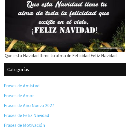
Que esta Navidad llene tu alma de Felicidad Feliz Navidad
Barra
Categorías
lateral
principal
Frases de Amistad
Frases de Amor
Frases de Año Nuevo 2027
Frases de Feliz Navidad
Frases de Motivación