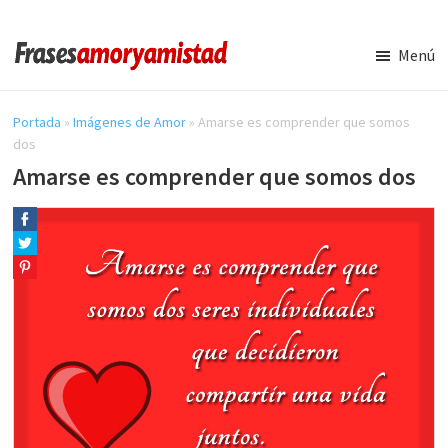
Saltar
Saltar
al
a
Menú
contenido
la
Frases
Amor
principal
barra
y
Portada
»
Imágenes de Amor
»
Amarse es comprender que somos
lateral
Amistad
dos
principal
Amarse es comprender que somos dos