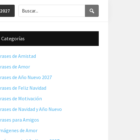
Buscar...
Buscar
 2027
Barra
Categorías
lateral
principal
rases de Amistad
rases de Amor
rases de Año Nuevo 2027
rases de Feliz Navidad
rases de Motivación
rases de Navidad y Año Nuevo
rases para Amigos
mágenes de Amor