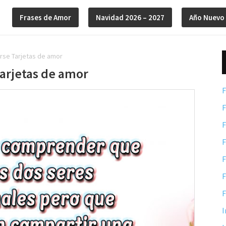
Frases de Amor
Navidad 2026 – 2027
Año Nuevo
se Tarjetas de amor
arjetas de amor
F
F
F
F
F
F
F
I