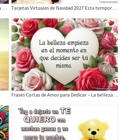
Mensajes de año nuevo, este Nuevo Año tu vida este llena de amor paz y bendiciones.
Tarjetas Virtuales de Navidad 2027 Esta temporada traiga amor y paz
Frases Cortas de Amor para Dedicar – La belleza empieza en el momento