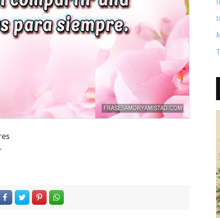
I
I
M
T
res
r