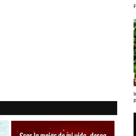
F
I
p