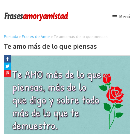
Saltar
Saltar
al
a
Menú
contenido
la
Frases
Amor
principal
barra
y
Portada
»
Frases de Amor
»
Te amo más de lo que piensas
lateral
Amistad
Te amo más de lo que piensas
principal